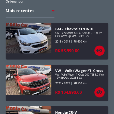
Ordenar por:
Preço Máximo
GM - Chevrolet/ONIX
GM - Chevrolet ONIX HATCH LT 1.0 8V
Quilometragem Máxima
FlexPower 5p Mec. 2019 Flex
2019 / 2019
78.600
Km
R$
58.990,00
Ano
VW - VolksWagen/T-Cross
VW - VolksWagen T-Cross 200 TSI 1.0 Flex
12V 5p Aut. 2023 Flex
2023 / 2023
78.550
Km
R$
104.990,00
Honda/CR-V